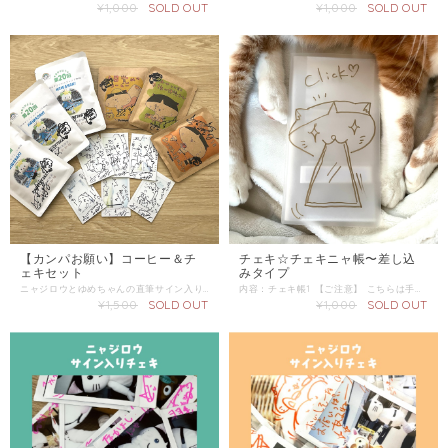
¥1,000
SOLD OUT
¥1,000
SOLD OUT
【カンパお願い】コーヒー＆チ
チェキ☆チェキニャ帳〜差し込
ェキセット
みタイプ
ニャジロウとゆめちゃんの直筆サイン入りコーヒーとチェキのセットです。 「ゆめちゃんハウスの掃除機を新しくしたい！」 こちらの商品のお買い上げ金は全額掃除機購入に充てさせていただきます。 みなさんからのカンパを待ってます！ お届けのチェキ、ニャジロウコーヒーの絵柄はお任せください。 内容／コーヒー1、チェキ1 こちらの商品の発送は「スマートレター」を選択ください。
内容：チェキ帳1 【ご注意】 こちらは手書き商品となります。 にじみ、かすれなどはご了承ください。 アルコールの付着、摩擦などによりインクが落ちて、衣類などにつくこともあります。 撮影小物は含まれません。 この商品の配送は「スマートレター」をご選択ください。 同梱商品がある場合は、そちらの配送方法を確認し「金額が上の方」をご選択ください。
¥1,500
SOLD OUT
¥1,000
SOLD OUT