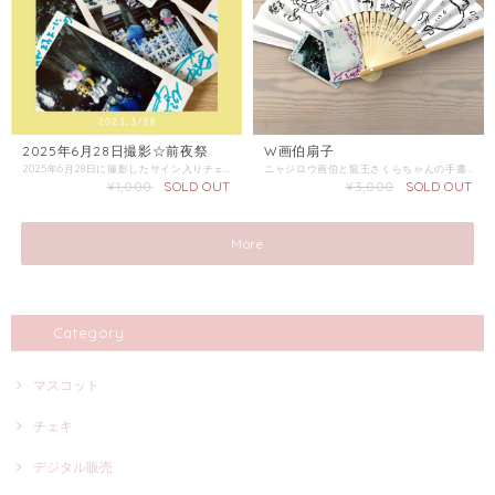
2025年6月28日撮影☆前夜祭
W画伯扇子
2025年6月28日に撮影したサイン入りチェキです。 チェキは選べません。こちらにお任せください。 複数枚購入の際はなるべくかぶらないチェキをお選びしますが、必ずお約束できないのでご了承ください。 この商品単体のみでの配送は「普通郵便」をご選択ください。 同梱商品がある場合は、そちらの配送方法を確認し「金額が上の方」をご選択ください。
ニャジロウ画伯と龍王さくらちゃんの手書きの扇子です。 内容：扇子1、チェキ2 この商品の配送は「宅配便コンパクト/レターパック」をご選択ください。 同梱商品がある場合は、そちらの配送方法を確認し「金額が上の方」をご選択ください。
¥1,000
SOLD OUT
¥3,000
SOLD OUT
More
Category
マスコット
チェキ
デジタル販売