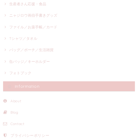
生産者さん応援・食品
ニャジロウ画伯手書きグッズ
ファイル／お薬手帳／カード
Tシャツ／タオル
バッグ／ポーチ／生活雑貨
缶バッジ／キーホルダー
フォトブック
Information
About
Blog
Contact
プライバシーポリシー