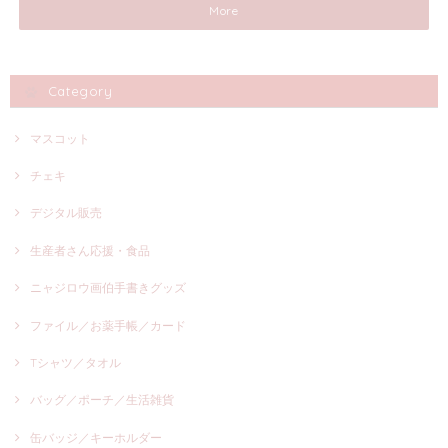
More
Category
マスコット
チェキ
デジタル販売
生産者さん応援・食品
ニャジロウ画伯手書きグッズ
ファイル／お薬手帳／カード
Tシャツ／タオル
バッグ／ポーチ／生活雑貨
缶バッジ／キーホルダー