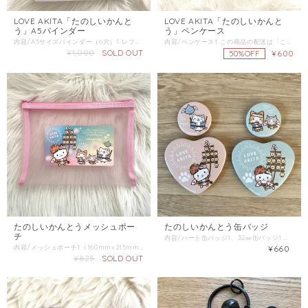
LOVE AKITA「たのしいかんと
LOVE AKITA「たのしいかんと
う」A5バインダー
う」ペンケース
内容/A5サイズバインダー（6穴）1 レフィルは付属しません。 この商品の配送は「宅配便コンパクト/レターパックライト」をご選択ください。 同梱商品がある場合は、そちらの配送方法を確認し「金額が上の方」をご選択ください。 【送料の選択方法】 配送方法の異なる商品をご注文の場合、金額が上の方の配送方法をご注文の全ての商品にてご選択ください。
内容/ペンケース1 この商品の配送は「こねこ便/ネコポス/」をご選択ください。 同梱商品がある場合は、そちらの配送方法を確認し「金額が上の方」をご選択ください。 【送料の選択方法】 配送方法の異なる商品をご注文の場合、金額が上の方の配送方法をご注文の全ての商品にてご選択ください。
¥1,000
SOLD OUT
¥600
50%OFF
たのしいかんとうメッシュポー
たのしいかんとう缶バッジ
チ
内容/ハート缶バッジ1、32㎜缶バッジ1 この商品の配送は「スマートレター」をご選択ください。 同梱商品がある場合は、そちらの配送方法を確認し「金額が上の方」をご選択ください。
内容/メッシュポーチ1（160mmx215mm） この商品のみ配送は「こねこ便/ネコポス/レターパックライト」をご選択ください。 同梱商品がある場合は、そちらの配送方法を確認し「金額が上の方」をご選択ください。
¥660
¥825
SOLD OUT