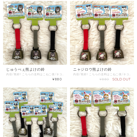
じゅうべぇ熊よけの鈴
ニャジロウ熊よけの鈴
内容/熊鈴1 こちらの送料はこねこ便/ネコポス/レターパックライトをご選択ください。 同梱商品がある場合は、そちらの配送方法を確認し「金額が上の方」をご選択ください。 内陸線での販売とは価格が異なりますのでご了承ください。 【購入の前に】 本製品で熊との遭遇を完全に避けることはできません。 入山の際には熊に接近しないようにご自身でご注意ください。 消音機能はありません。 （音を出したくない時にはマグネットなどで固定することをおすすめします）
内容/熊鈴1 こちらの送料はこねこ便/ネコポス/レターパックライトをご選択ください。 同梱商品がある場合は、そちらの配送方法を確認し「金額が上の方」をご選択ください。 【購入の前に】 本製品で熊との遭遇を完全に避けることはできません。 入山の際には熊に接近しないようにご自身でご注意ください。 消音機能はありません。 （音を出したくない時にはマグネットなどで固定することをおすすめします）
¥880
¥880
SOLD OUT