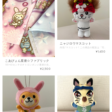
ニャジロウマスコット
内容/マスコット1 この商品の配送は「宅配便」をご選択ください。 同梱商品がある場合は、そちらの配送方法を確認し「金額が上の方」をご選択ください。
¥1,650
こあぴょん星座☆ファブリック
180×60センチのテトロンポンジ素材の生地です。 スカートにするには2〜3枚がおすすめです。 カーテンクリップでカフェカーテンにも。 内容：布1（テトロンポンジ：ポリエステル100％） この商品の配送は「こねこ便/ネコポス/レターパックライト」をご選択ください。 同梱商品がある場合は、そちらの配送方法を確認し「金額が上の方」をご選択ください。
¥2,500