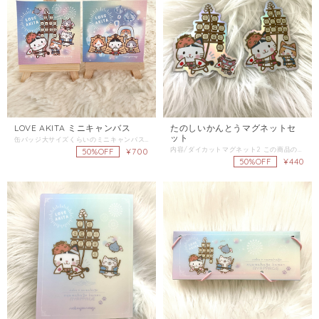
LOVE AKITA ミニキャンバス
たのしいかんとうマグネットセ
ット
缶バッジ大サイズくらいのミニキャンバスです。 内容/ミニキャンバス1、イーゼル1 この商品の配送は「ネコポス/レターパックライト」をご選択ください。 同梱商品がある場合は、そちらの配送方法を確認し「金額が上の方」をご選択ください。
内容/ダイカットマグネット2 この商品の配送は「普通郵便」をご選択ください。 同梱商品がある場合は、そちらの配送方法を確認し「金額が上の方」をご選択ください。 【送料の選択方法】 配送方法の異なる商品をご注文の場合、金額が上の方の配送方法をご注文の全ての商品にてご選択ください。 例）普通郵便の商品と、宅配便コンパクトの商品を同時に購入の場合 どちらの商品も宅配便コンパクトを選択
¥700
50%OFF
¥440
50%OFF